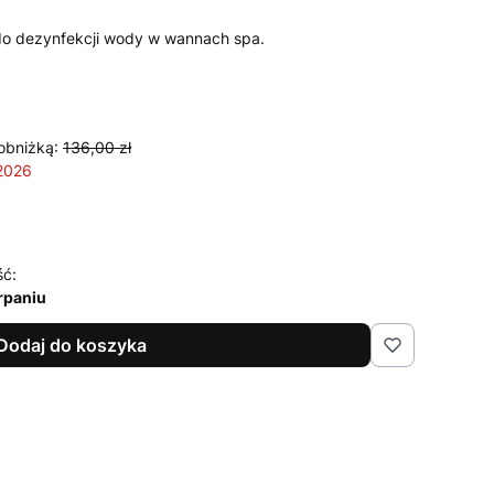
 do dezynfekcji wody w wannach spa.
obniżką:
136,00 zł
 2026
ść:
rpaniu
Dodaj do koszyka