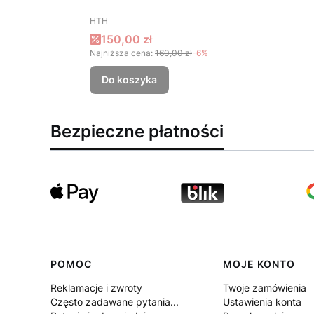
PRODUCENT
HTH
Cena promocyjna
150,00 zł
Najniższa cena:
160,00 zł
-6%
Do koszyka
Bezpieczne płatności
Linki w stopce
POMOC
MOJE KONTO
Reklamacje i zwroty
Twoje zamówienia
Często zadawane pytania...
Ustawienia konta