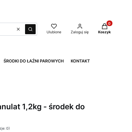
Produkty w kos
Wyczyść
Szukaj
Ulubione
Zaloguj się
Koszyk
ŚRODKI DO ŁAŹNI PAROWYCH
KONTAKT
anulat 1,2kg - środek do
je: 0)