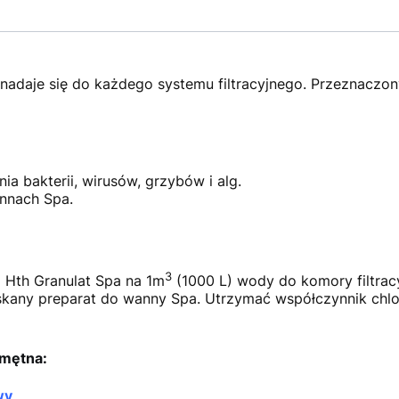
 nadaje się do każdego systemu filtracyjnego. Przeznaczo
ia bakterii, wirusów, grzybów i alg.
nnach Spa.
3
0g Hth Granulat Spa na 1m
(1000 L) wody do komory filtracy
skany preparat do wanny Spa. Utrzymać współczynnik chlor
 mętna:
wy
.