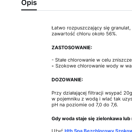
Opis
Łatwo rozpuszczający się granulat,
zawartość chloru około 56%.
ZASTOSOWANIE:
- Stałe chlorowanie w celu zniszczen
-
Szokowe chlorowanie wody w wa
DOZOWANIE:
Przy działającej filtracji wsypać 2
w
pojemniku z wodą i wlać tak uzy
pH
na poziomie od 7,0 do 7,6.
Gdy woda staje się zielonkawa lub
Użyć
Hth Spa Bezchlorowy Szoko