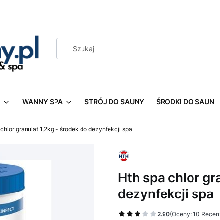
A
WANNY SPA
STRÓJ DO SAUNY
ŚRODKI DO SAUN
chlor granulat 1,2kg - środek do dezynfekcji spa
Hth spa chlor gr
dezynfekcji spa
2.90
(Oceny: 10 Recenz