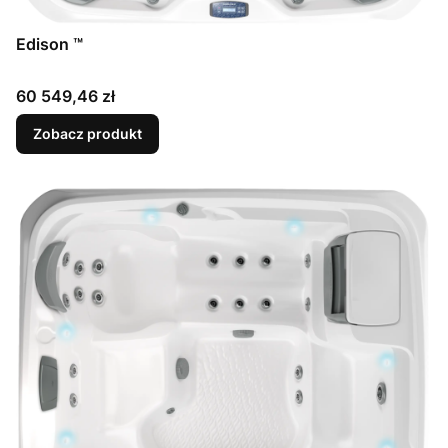
Edison ™
Cena
60 549,46 zł
Zobacz produkt