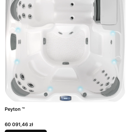
Peyton ™
Cena
60 091,46 zł