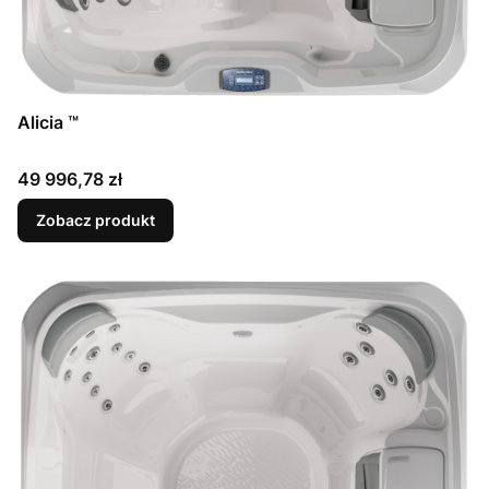
Alicia ™
Cena
49 996,78 zł
Zobacz produkt