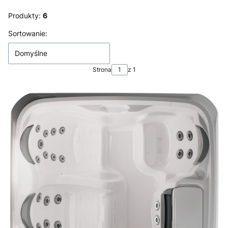
Produkty:
6
Lista produktów
Sortowanie:
Domyślne
Strona
z 1