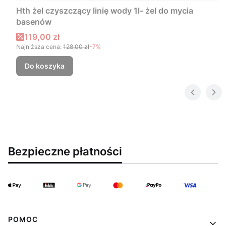
Hth żel czyszczący linię wody 1l- żel do mycia
basenów
Cena promocyjna
119,00 zł
Najniższa cena:
128,00 zł
-7%
Do koszyka
Bezpieczne płatności
Linki w stopce
POMOC