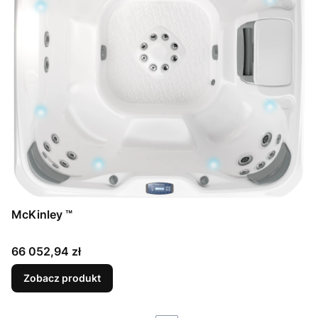
McKinley ™
Cena
66 052,94 zł
Zobacz produkt