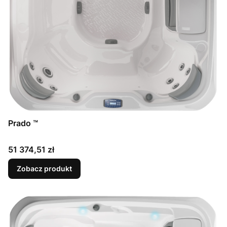
Prado ™
Cena
51 374,51 zł
Zobacz produkt